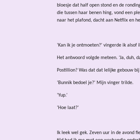
bloesje dat half open stond en de rondin
die tussen haar benen hing, vond een plek
naar het plafond, dacht aan Netflix en h
‘Kan ik je ontmoeten?’ vingerde ik alsof i
Het antwoord volgde meteen. ‘Ja, duh, da
Postillion? Was dat dat lelijke gebouw bij
‘Bunnik bedoel je?’ Mijn vinger trilde.
‘Yup.’
‘Hoe laat?’
Ik leek wel gek. Zeven uur in de avond fi