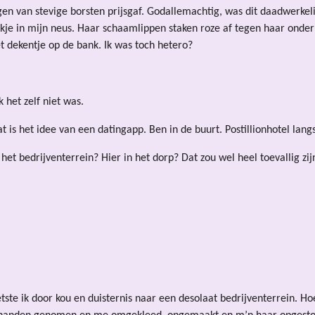
gen van stevige borsten prijsgaf. Godallemachtig, was dit daadwerke
je in mijn neus. Haar schaamlippen staken roze af tegen haar onderbui
et dekentje op de bank. Ik was toch hetero?
k het zelf niet was.
t is het idee van een datingapp. Ben in de buurt. Postillionhotel lan
 het bedrijventerrein? Hier in het dorp? Dat zou wel heel toevallig zij
etste ik door kou en duisternis naar een desolaat bedrijventerrein. H