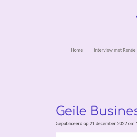
Ga
direct
naar
de
hoofdinhoud
Home
Interview met Renée
Geile Busine
Gepubliceerd op 21 december 2022 om 