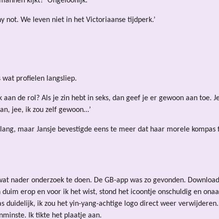
mannen kijkt?’ Ongelooflijk.
hy not. We leven niet in het Victoriaanse tijdperk.’
s wat profielen langsliep.
k aan de rol? Als je zin hebt in seks, dan geef je er gewoon aan toe. 
dan, jee, ik zou zelf gewoon…’
allang, maar Jansje bevestigde eens te meer dat haar morele kompas 
h wat nader onderzoek te doen. De GB-app was zo gevonden. Download
jn duim erop en voor ik het wist, stond het icoontje onschuldig en o
 duidelijk, ik zou het yin-yang-achtige logo direct weer verwijder
nminste. Ik tikte het plaatje aan.