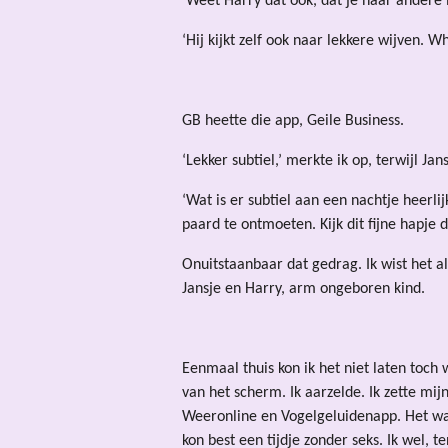
‘Weet Harry dat ook, dat je naar andere 
‘Hij kijkt zelf ook naar lekkere wijven. W
GB heette die app, Geile Business.
‘Lekker subtiel,’ merkte ik op, terwijl Jan
‘Wat is er subtiel aan een nachtje heerlij
paard te ontmoeten. Kijk dit fijne hapje 
Onuitstaanbaar dat gedrag. Ik wist het 
Jansje en Harry, arm ongeboren kind.
Eenmaal thuis kon ik het niet laten toc
van het scherm. Ik aarzelde. Ik zette mi
Weeronline en Vogelgeluidenapp. Het was
kon best een tijdje zonder seks. Ik wel, te