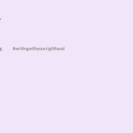
r
g
#writingwithyourrighthand