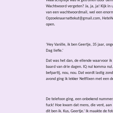
Waarschijnlijk was ik getroffen door de
Wachtwoord vergeten? Ja, ja, ja! Kijk in
van een wachtwoordmail, wel een enorme
Opzoeknaarnattekut@gmail.com, HeteWill
open.
‘Hey Vanille, ik ben Geertje, 35 jaar, on
Dag liefie.’
Dat was het dan, de ellende waarvoor ik 
baard van drie dagen. IQ nul komma nul. G
befpartij, nou, nou. Dat wordt lastig zon
avond ging ik lekker Netflixen met een d
De telefoon ging, een onbekend nummer. 
fuck! Hoe kwam dat mens, die vent, aan 
dit ben ik. Kus, Geertje.’ Ik maakte de f