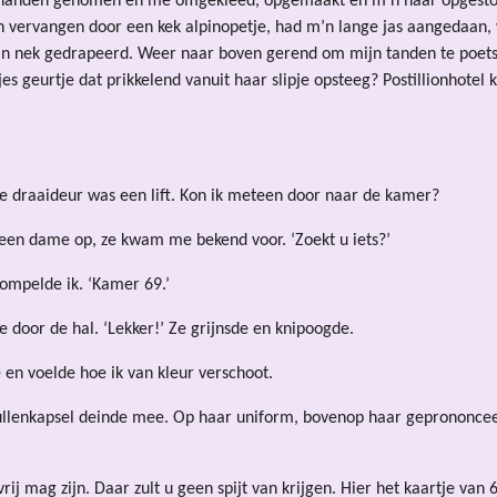
rhanden genomen en me omgekleed, opgemaakt en m’n haar opgestoke
 vervangen door een kek alpinopetje, had m’n lange jas aangedaan,
ijn nek gedrapeerd. Weer naar boven gerend om mijn tanden te poe
tjes geurtje dat prikkelend vanuit haar slipje opsteeg? Postillionhot
e draaideur was een lift. Kon ik meteen door naar de kamer?
een dame op, ze kwam me bekend voor. ‘Zoekt u iets?’
mompelde ik. ‘Kamer 69.’
e door de hal. ‘Lekker!’ Ze grijnsde en knipoogde.
 en voelde hoe ik van kleur verschoot.
ullenkapsel deinde mee. Op haar uniform, bovenop haar geprononcee
 vrij mag zijn. Daar zult u geen spijt van krijgen. Hier het kaartje van 