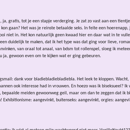
a, ja, gratis, tot je een stapje verderging. Je zat zo vast aan een tien
 kon gaan? Het was je reinste betaalde seks. In feite een hoerenapp,
i niet in. Het kon natuurlijk geen kwaad hier en daar wat in te vull
een duidelijk te maken, dat ik het type was dat ging voor lieve, roma
anvinken, van oraal tot anaal, van bdsm tot rollenspel, sloeg ik metee
ou ja, gewoon even om te kijken wat er ging gebeuren.
gsmail: dank voor bladiebladiebladiebla. Het leek te kloppen. Wacht
nnen ook interesse had in vrouwen. En hoezo was ik biseksueel? Ik w
 bepaalde meiden gewoonweg geil, maar om dan te zeggen dat ik bi wa
Exhibitionisme: aangevinkt, buitenseks: aangevinkt, orgies: aangevin