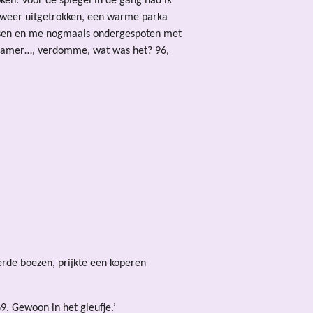
n. Voor de spiegel in de gang had ik
 weer uitgetrokken, een warme parka
tsen en me nogmaals ondergespoten met
el kamer…, verdomme, wat was het? 96,
rde boezen, prijkte een koperen
69. Gewoon in het gleufje.’