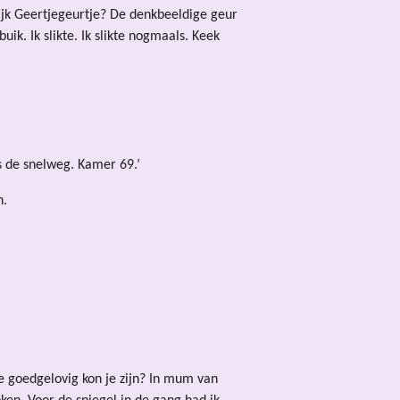
lijk Geertjegeurtje? De denkbeeldige geur
k. Ik slikte. Ik slikte nogmaals. Keek
gs de snelweg. Kamer 69.’
n.
oe goedgelovig kon je zijn? In mum van