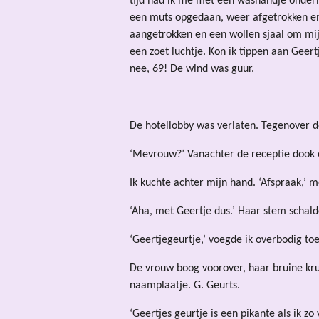
tijd had ik me met een washandje onde
een muts opgedaan, weer afgetrokken en
aangetrokken en een wollen sjaal om m
een zoet luchtje. Kon ik tippen aan Geer
nee, 69! De wind was guur.
De hotellobby was verlaten. Tegenover d
‘Mevrouw?’ Vanachter de receptie dook 
Ik kuchte achter mijn hand. ‘Afspraak,’ 
‘Aha, met Geertje dus.’ Haar stem schald
‘Geertjegeurtje,’ voegde ik overbodig toe
De vrouw boog voorover, haar bruine kr
naamplaatje. G. Geurts.
‘Geertjes geurtje is een pikante als ik zo