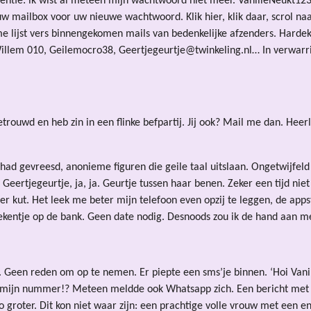
mentie: ik wist al meteen mijn wachtwoord niet meer. VanilleNeukt1
 uw mailbox voor uw nieuwe wachtwoord. Klik hier, klik daar, scrol 
 lijst vers binnengekomen mails van bedenkelijke afzenders. Hard
em 010, Geilemocro38, Geertjegeurtje@twinkeling.nl… In verwarring 
getrouwd en heb zin in een flinke befpartij. Jij ook? Mail me dan. He
had gevreesd, anonieme figuren die geile taal uitslaan. Ongetwijfeld
eertjegeurtje, ja, ja. Geurtje tussen haar benen. Zeker een tijd niet
der kut. Het leek me beter mijn telefoon even opzij te leggen, de app
ekentje op de bank. Geen date nodig. Desnoods zou ik de hand aan mez
Geen reden om op te nemen. Er piepte een sms’je binnen. ‘Hoi Vanil
mijn nummer!? Meteen meldde ook Whatsapp zich. Een bericht met een
oto groter. Dit kon niet waar zijn: een prachtige volle vrouw met een