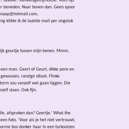
23? Godver! Reneeisgeil@hottie? Kom op!
naar beneden. Naar boven dan. Geen spoor
eknaap@hotmail.com,
klikte ik de laatste mail per ongeluk
erlijk geurtje tussen mijn benen. Mmm.
 een man. Geert of Geurt, dikke pens en
 gewassen, ranzige idioot. Flinke
storm zou vanzelf wel gaan liggen. Die
elf slaan. Ook fijn.
le, afspreken dan? Geertje.’ What the
 foto. ‘Voor als je het niet vertrouwt,
 enorme bos donker haar in een turkooizen