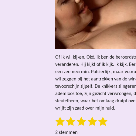
Of ik wil kijken. Oké, ik ben de beroerdst
veranderen. Hij kijkt of ik kijk. Ik kijk
een zeemeermin. Potsierlijk, maar vooru
wil zeggen bij het aantrekken van de win
tevoorschijn sijpelt. De knikkers slingeren
ademloos toe, zijn gezicht verwrongen, 
sleutelbeen, waar het omlaag druipt over
wrijft zijn zaad over mijn huid.
1
2
3
4
5
S
R
t
a
s
s
s
s
s
e
2 stemmen
t