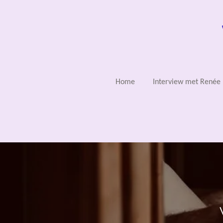
Ga
direct
naar
de
hoofdinhoud
Home
Interview met Renée