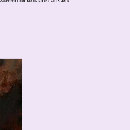
oosteren haar klaar. En ik? En ik dan?