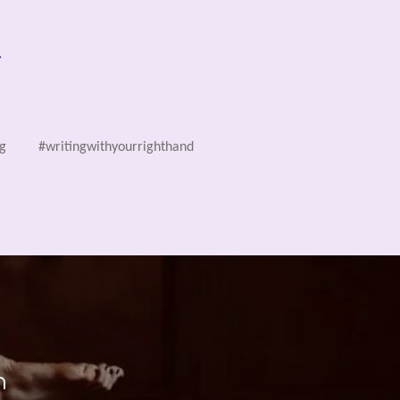
r
g
#writingwithyourrighthand
n