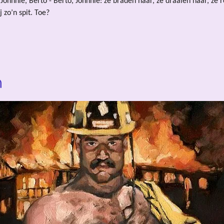
J
ohnnie, Berto - Berto, Johnnie: ze braden haar, ze draaien haar, ze r
zo’n spit. Toe?
n