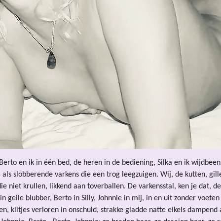
e, Berto en ik in één bed, de heren in de bediening, Silka en ik wijdb
als slobberende varkens die een trog leegzuigen. Wij, de kutten, gi
e niet krullen, likkend aan toverballen. De varkensstal, ken je dat, 
geile blubber, Berto in Silly, Johnnie in mij, in en uit zonder voete
ten, klitjes verloren in onschuld, strakke gladde natte eikels dampend a