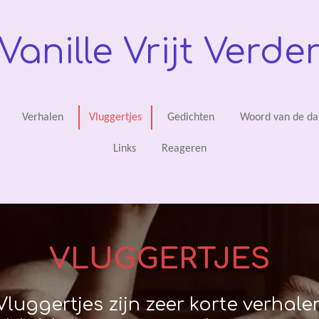
Vanille Vrijt Verde
Verhalen
Vluggertjes
Gedichten
Woord van de da
Links
Reageren
VLUGGERTJES
Vluggertjes zijn zeer korte verhale