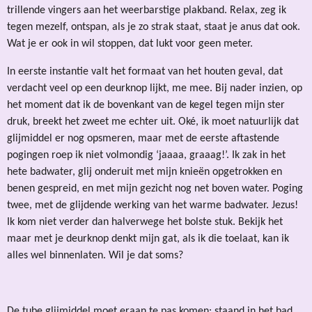
trillende vingers aan het weerbarstige plakband. Relax, zeg ik
tegen mezelf, ontspan, als je zo strak staat, staat je anus dat ook.
Wat je er ook in wil stoppen, dat lukt voor geen meter.
In eerste instantie valt het formaat van het houten geval, dat
verdacht veel op een deurknop lijkt, me mee. Bij nader inzien, op
het moment dat ik de bovenkant van de kegel tegen mijn ster
druk, breekt het zweet me echter uit. Oké, ik moet natuurlijk dat
glijmiddel er nog opsmeren, maar met de eerste aftastende
pogingen roep ik niet volmondig ‘jaaaa, graaag!’. Ik zak in het
hete badwater, glij onderuit met mijn knieën opgetrokken en
benen gespreid, en met mijn gezicht nog net boven water. Poging
twee, met de glijdende werking van het warme badwater. Jezus!
Ik kom niet verder dan halverwege het bolste stuk. Bekijk het
maar met je deurknop denkt mijn gat, als ik die toelaat, kan ik
alles wel binnenlaten. Wil je dat soms?
De tube glijmiddel moet eraan te pas komen: staand in het bad