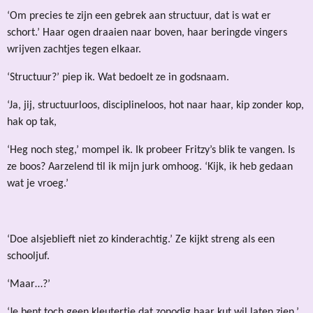
‘Om precies te zijn een gebrek aan structuur, dat is wat er
schort.’ Haar ogen draaien naar boven, haar beringde vingers
wrijven zachtjes tegen elkaar.
‘Structuur?’ piep ik. Wat bedoelt ze in godsnaam.
‘Ja, jij, structuurloos, disciplineloos, hot naar haar, kip zonder kop,
hak op tak,
‘Heg noch steg,’ mompel ik. Ik probeer Fritzy’s blik te vangen. Is
ze boos? Aarzelend til ik mijn jurk omhoog. ‘Kijk, ik heb gedaan
wat je vroeg.’
‘Doe alsjeblieft niet zo kinderachtig.’ Ze kijkt streng als een
schooljuf.
‘Maar…?’
‘Je bent toch geen kleutertje dat zonodig haar kut wil laten zien.’