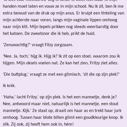
handen moet laten en vouw ze in mijn schoot. Nu ik zit, ben ik me
extra bewust van de druk op mijn anus. Er kruipt een tinteling van
mijn achterste naar voren, langs mijn vaginale lippen omhoog
naar mijn klit. Mijn tepels prikken nog steeds weerbarstig door
het katoen. De zweetsnor die ik heb, prikt de huid.
‘Zenuwachtig?’ vraagt Fitzy zorgzaam.
‘Nee. Ja, toch,’ hijg ik. Hijg ik? Ik zit op een stoel, waarom zou ik
hijgen. Mijn oksels voelen nat. Ze kan het zien, Fritzy ziet alles.
‘Die buttplug,’ vraagt ze met een glimlach, ‘zit die op zijn plek?’
Ik knik.
‘Haha,’ lacht Fritzy,’ op zíj́n plek. Is het een mannetje, denk je?
Nee, antwoord maar niet, natuurlijk is het mannetje, een stout
mannetje. Kijk.’ Ze staat op, draait om haar as en trekt haar jurk
omhoog. Tussen haar blote billen glimt een goudkleurige knop. Ik
slik. Zij ook, zij heeft hem ook in, hém!