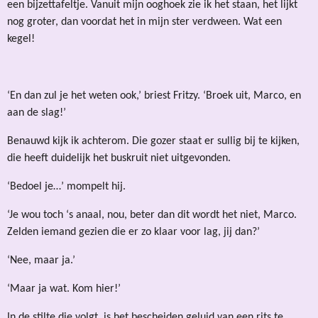
een bijzettafeltje. Vanuit mijn ooghoek zie ik het staan, het lijkt
nog groter, dan voordat het in mijn ster verdween. Wat een
kegel!
‘En dan zul je het weten ook,’ briest Fritzy. ‘Broek uit, Marco, en
aan de slag!’
Benauwd kijk ik achterom. Die gozer staat er sullig bij te kijken,
die heeft duidelijk het buskruit niet uitgevonden.
‘Bedoel je…’ mompelt hij.
‘Je wou toch ‘s anaal, nou, beter dan dit wordt het niet, Marco.
Zelden iemand gezien die er zo klaar voor lag, jij dan?’
‘Nee, maar ja.’
‘Maar ja wat. Kom hier!’
In de stilte die volgt, is het bescheiden geluid van een rits te