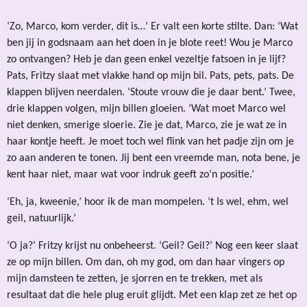
‘Zo, Marco, kom verder, dit is…’ Er valt een korte stilte. Dan: ‘Wat
ben jij in godsnaam aan het doen in je blote reet! Wou je Marco
zo ontvangen? Heb je dan geen enkel vezeltje fatsoen in je lijf?
Pats, Fritzy slaat met vlakke hand op mijn bil. Pats, pets, pats. De
klappen blijven neerdalen. ‘Stoute vrouw die je daar bent.’ Twee,
drie klappen volgen, mijn billen gloeien. ‘Wat moet Marco wel
niet denken, smerige sloerie. Zie je dat, Marco, zie je wat ze in
haar kontje heeft. Je moet toch wel flink van het padje zijn om je
zo aan anderen te tonen. Jij bent een vreemde man, nota bene, je
kent haar niet, maar wat voor indruk geeft zo’n positie.’
‘Eh, ja, kweenie,’ hoor ik de man mompelen. ‘t Is wel, ehm, wel
geil, natuurlijk.’
‘O ja?’ Fritzy krijst nu onbeheerst. ‘Geil? Geil?’ Nog een keer slaat
ze op mijn billen. Om dan, oh my god, om dan haar vingers op
mijn damsteen te zetten, je sjorren en te trekken, met als
resultaat dat die hele plug eruit glijdt. Met een klap zet ze het op