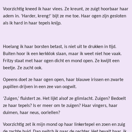
Voorzichtig kneed ik haar vlees. Ze kreunt, ze zuigt hoorbaar haar
adem in. ‘Harder, kreng!’ bijt ze me toe. Haar ogen zijn gesloten
als ik hard in haar tepels knijp.
Hoelang ik haar borsten betast, is niet uit te drukken in tijd.
Buiten hoor ik een kerkklok slaan, maar ik weet niet hoe vaak.
Fritzy staat met haar ogen dicht en mond open. Ze kwijlt een
beetje. Ze zucht ook.
Opeens doet ze haar ogen open, haar blauwe irissen en zwarte
pupillen drijven in een zee van oogwit.
‘Zuigen,’ fluistert ze. Het lijkt alsof ze glimlacht. Zuigen? Bedoelt
ze haar tepels? Is er meer om te zuigen? Haar vingers, haar
duimen, haar neus, oorlellen?
Voorzichtig zet ik mijn mond op haar linkertepel en zoen en zuig
de zachte huid. Dan switch ik naar de rechter. Het bevalt haar, ik