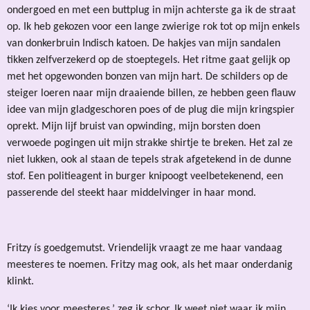
ondergoed en met een buttplug in mijn achterste ga ik de straat
op. Ik heb gekozen voor een lange zwierige rok tot op mijn enkels
van donkerbruin Indisch katoen. De hakjes van mijn sandalen
tikken zelfverzekerd op de stoeptegels. Het ritme gaat gelijk op
met het opgewonden bonzen van mijn hart. De schilders op de
steiger loeren naar mijn draaiende billen, ze hebben geen flauw
idee van mijn gladgeschoren poes of de plug die mijn kringspier
oprekt. Mijn lijf bruist van opwinding, mijn borsten doen
verwoede pogingen uit mijn strakke shirtje te breken. Het zal ze
niet lukken, ook al staan de tepels strak afgetekend in de dunne
stof. Een politieagent in burger knipoogt veelbetekenend, een
passerende del steekt haar middelvinger in haar mond.
Fritzy ís goedgemutst. Vriendelijk vraagt ze me haar vandaag
meesteres te noemen. Fritzy mag ook, als het maar onderdanig
klinkt.
‘Ik kies voor meesteres,’ zeg ik schor. Ik weet niet waar ik mijn