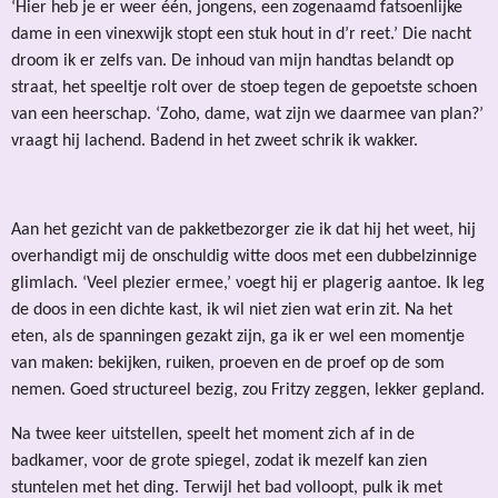
‘Hier heb je er weer één, jongens, een zogenaamd fatsoenlijke
dame in een vinexwijk stopt een stuk hout in d’r reet.’ Die nacht
droom ik er zelfs van. De inhoud van mijn handtas belandt op
straat, het speeltje rolt over de stoep tegen de gepoetste schoen
van een heerschap. ‘Zoho, dame, wat zijn we daarmee van plan?’
vraagt hij lachend. Badend in het zweet schrik ik wakker.
Aan het gezicht van de pakketbezorger zie ik dat hij het weet, hij
overhandigt mij de onschuldig witte doos met een dubbelzinnige
glimlach. ‘Veel plezier ermee,’ voegt hij er plagerig aantoe. Ik leg
de doos in een dichte kast, ik wil niet zien wat erin zit. Na het
eten, als de spanningen gezakt zijn, ga ik er wel een momentje
van maken: bekijken, ruiken, proeven en de proef op de som
nemen. Goed structureel bezig, zou Fritzy zeggen, lekker gepland.
Na twee keer uitstellen, speelt het moment zich af in de
badkamer, voor de grote spiegel, zodat ik mezelf kan zien
stuntelen met het ding. Terwijl het bad volloopt, pulk ik met