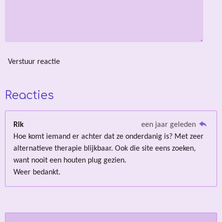
6
7
s
t
e
Verstuur reactie
r
r
Reacties
e
n
Rik
een jaar geleden
Hoe komt iemand er achter dat ze onderdanig is? Met zeer
alternatieve therapie blijkbaar. Ook die site eens zoeken,
want nooit een houten plug gezien.
Weer bedankt.