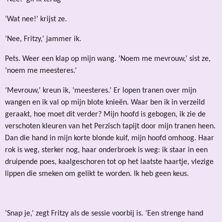
‘Wat nee!’ krijst ze.
‘Nee, Fritzy,’ jammer ik.
Pets. Weer een klap op mijn wang. ‘Noem me mevrouw,’ sist ze,
‘noem me meesteres.’
‘Mevrouw,’ kreun ik, ‘meesteres.’ Er lopen tranen over mijn
wangen en ik val op mijn blote knieën. Waar ben ik in verzeild
geraakt, hoe moet dit verder? Mijn hoofd is gebogen, ik zie de
verschoten kleuren van het Perzisch tapijt door mijn tranen heen.
Dan die hand in mijn korte blonde kuif, mijn hoofd omhoog. Haar
rok is weg, sterker nog, haar onderbroek is weg: ik staar in een
druipende poes, kaalgeschoren tot op het laatste haartje, vlezige
lippen die smeken om gelikt te worden. Ik heb geen keus.
‘Snap je,’ zegt Fritzy als de sessie voorbij is. ‘Een strenge hand