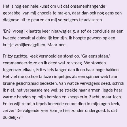
Het is nog een hele kunst om uit dat onsamenhangende
gebrabbel van mij chocola te maken, daar dan ook nog eens een
diagnose uit te peuren en mij vervolgens te adviseren.
‘En?’ vroeg ik laatste keer nieuwsgierig, alsof de conclusie na een
tweede consult al duidelijk kon zijn. Ik hoopte gewoon op een
buisje vrolijkedagpillen. Maar nee.
Fritzy zuchtte, keek vermoeid en stond op. ‘Ga eens staan,’
commandeerde ze en ik deed wat ze vroeg. We stonden
tegenover elkaar, Fritzy iets langer dan ik op haar hoge hakken.
Het viel me op hoe talloze rimpeltjes als een spinnenweb haar
bruine gezichtshuid bedekten. Van wat ze vervolgens deed, schrok
ik niet, het verbaasde me wel: ze strekte haar armen, legde haar
warme handen op mijn borsten en kneep erin. Zacht, maar toch.
En terwijl ze mijn tepels kneedde en me diep in mijn ogen keek,
zei ze: ‘De volgende keer kom je hier zonder ondergoed. Is dat
duidelijk?’