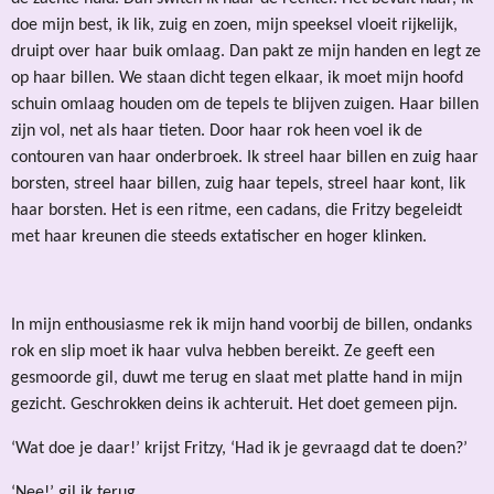
doe mijn best, ik lik, zuig en zoen, mijn speeksel vloeit rijkelijk,
druipt over haar buik omlaag. Dan pakt ze mijn handen en legt ze
op haar billen. We staan dicht tegen elkaar, ik moet mijn hoofd
schuin omlaag houden om de tepels te blijven zuigen. Haar billen
zijn vol, net als haar tieten. Door haar rok heen voel ik de
contouren van haar onderbroek. Ik streel haar billen en zuig haar
borsten, streel haar billen, zuig haar tepels, streel haar kont, lik
haar borsten. Het is een ritme, een cadans, die Fritzy begeleidt
met haar kreunen die steeds extatischer en hoger klinken.
In mijn enthousiasme rek ik mijn hand voorbij de billen, ondanks
rok en slip moet ik haar vulva hebben bereikt. Ze geeft een
gesmoorde gil, duwt me terug en slaat met platte hand in mijn
gezicht. Geschrokken deins ik achteruit. Het doet gemeen pijn.
‘Wat doe je daar!’ krijst Fritzy, ‘Had ik je gevraagd dat te doen?’
‘Nee!’ gil ik terug