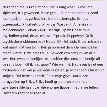
Negentien mei, uurtje of tien, het is zalig weer, ik voel me
kiplekker, fris gewassen, leuke gele jurk met bloemetjes, rood
leren jackje - los geritst, kort blond rattenkopje, lichtjes
opgemaakt. Ik fluit iets vrolijks van
Warpaint,
Amerikaans
meidenbandje. Lekker. Zalig. Heerlijk. Op weg naar mijn
psychotherapeut, de wekelijkse afspraak. Huppelend. Of ik
psychische problemen heb? Natuurlijk niet, duh. Ik ben misschien
wat apart, dat kan toch? Ben jij normaal dan? Op maandagen
praat ik met Fritzy. Met z y, ja. Gewoon een consult van drie
kwartier, even de boeltjes rechttrekken die soms een beetje uit
de rails lopen. Of ik niet spoor? Wie wel, hè. Het leven is net een
tredmolen, het kan je wel eens duizelen, je wilt er soms tussenuit
knijpen. Dat herken je toch? En in mijn geval kan ik dan
terugvallen op Fritzy. Fritzy heeft grote oren onder haar
zwartgeverfde haar, van die enorme flappen met lange lellen.
Luisteren gaat haar goed af.