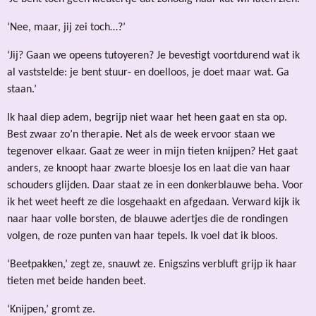
‘Nee, maar, jij zei toch…?’
‘Jij? Gaan we opeens tutoyeren? Je bevestigt voortdurend wat ik
al vaststelde: je bent stuur- en doelloos, je doet maar wat. Ga
staan.’
Ik haal diep adem, begrijp niet waar het heen gaat en sta op.
Best zwaar zo’n therapie. Net als de week ervoor staan we
tegenover elkaar. Gaat ze weer in mijn tieten knijpen? Het gaat
anders, ze knoopt haar zwarte bloesje los en laat die van haar
schouders glijden. Daar staat ze in een donkerblauwe beha. Voor
ik het weet heeft ze die losgehaakt en afgedaan. Verward kijk ik
naar haar volle borsten, de blauwe adertjes die de rondingen
volgen, de roze punten van haar tepels. Ik voel dat ik bloos.
‘Beetpakken,’ zegt ze, snauwt ze. Enigszins verbluft grijp ik haar
tieten met beide handen beet.
‘Knijpen,’ gromt ze.