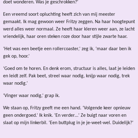
doet wonderen. Was je geschrokken?’
Een vreemd soort opluchting heeft zich van mij meester
gemaakt. Ik mag gewoon weer Fritzy zeggen. Na haar hoogtepunt
werd alles weer normaal. Ze heeft haar kleren weer aan, ze lacht
vriendelijk, haar oren steken roze door haar stijle zwarte haar.
‘Het was een beetje een rollercoaster,’ zeg ik, ‘maar daar ben ik
gek op, hoor.’
‘Goed om te horen. En denk erom, structuur is alles, laat je leiden
en leidt zelf. Pak beet, streel waar nodig, knijp waar nodig, trek
waar nodig.’
‘Vinger waar nodig,’ grap ik.
We staan op, Fritzy geeft me een hand. ‘Volgende keer opnieuw
geen ondergoed.’ Ik knik. ‘En verder…’ Ze buigt naar voren en
slaat op mijn linkerbil. ‘Een buttplug in je je-weet-wel. Duidelijk?’