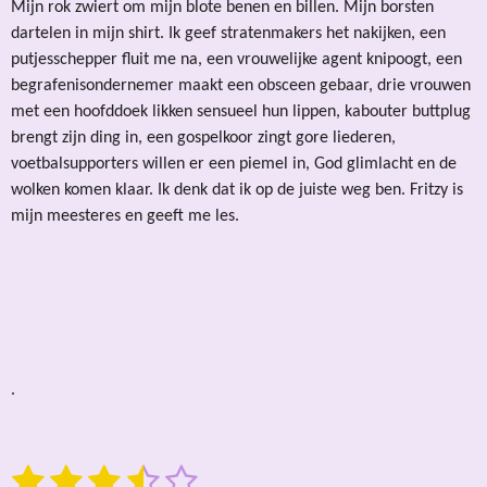
Mijn rok zwiert om mijn blote benen en billen. Mijn borsten
dartelen in mijn shirt. Ik geef stratenmakers het nakijken, een
putjesschepper fluit me na, een vrouwelijke agent knipoogt, een
begrafenisondernemer maakt een obsceen gebaar, drie vrouwen
met een hoofddoek likken sensueel hun lippen, kabouter buttplug
brengt zijn ding in, een gospelkoor zingt gore liederen,
voetbalsupporters willen er een piemel in, God glimlacht en de
wolken komen klaar. Ik denk dat ik op de juiste weg ben. Fritzy is
mijn meesteres en geeft me les.
.
1
2
3
4
5
S
R