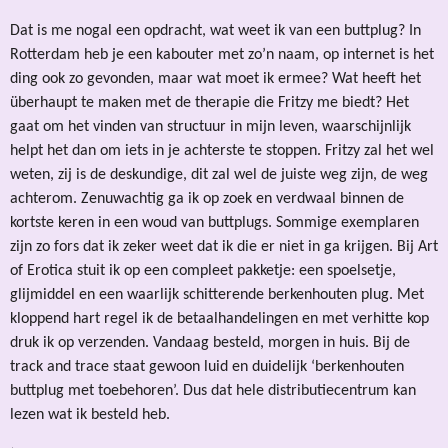
Dat is me nogal een opdracht, wat weet ik van een buttplug? In
Rotterdam heb je een kabouter met zo’n naam, op internet is het
ding ook zo gevonden, maar wat moet ik ermee? Wat heeft het
überhaupt te maken met de therapie die Fritzy me biedt? Het
gaat om het vinden van structuur in mijn leven, waarschijnlijk
helpt het dan om iets in je achterste te stoppen. Fritzy zal het wel
weten, zij is de deskundige, dit zal wel de juiste weg zijn, de weg
achterom. Zenuwachtig ga ik op zoek en verdwaal binnen de
kortste keren in een woud van buttplugs. Sommige exemplaren
zijn zo fors dat ik zeker weet dat ik die er niet in ga krijgen. Bij
Art
of Erotica
stuit ik op een compleet pakketje: een spoelsetje,
glijmiddel en een waarlijk schitterende berkenhouten plug. Met
kloppend hart regel ik de betaalhandelingen en met verhitte kop
druk ik op verzenden. Vandaag besteld, morgen in huis. Bij de
track and trace
staat gewoon luid en duidelijk ‘berkenhouten
buttplug met toebehoren’. Dus dat hele distributiecentrum kan
lezen wat ik besteld heb.